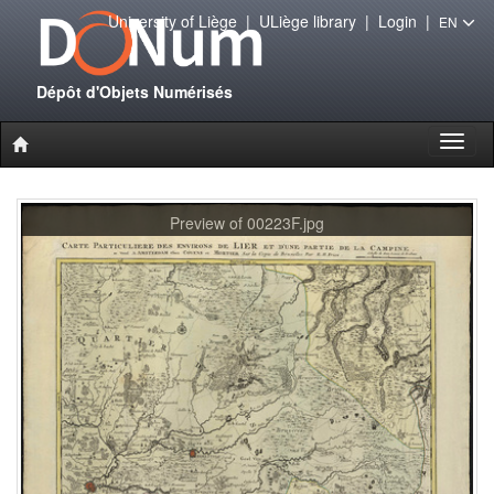
University of Liège
|
ULiège library
|
Login
|
EN
Dépôt d'Objets Numérisés
Toggl
naviga
Preview of 00223F.jpg