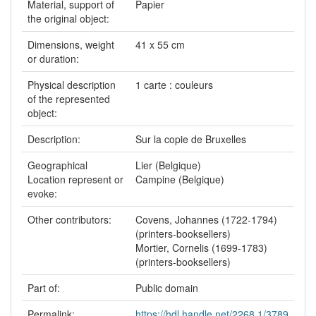
Material, support of
Papier
the original object:
Dimensions, weight
41 x 55 cm
or duration:
Physical description
1 carte : couleurs
of the represented
object:
Description:
Sur la copie de Bruxelles
Geographical
Lier (Belgique)
Location represent or
Campine (Belgique)
evoke:
Other contributors:
Covens, Johannes (1722-1794)
(printers-booksellers)
Mortier, Cornelis (1699-1783)
(printers-booksellers)
Part of:
Public domain
Permalink:
https://hdl.handle.net/2268.1/3789