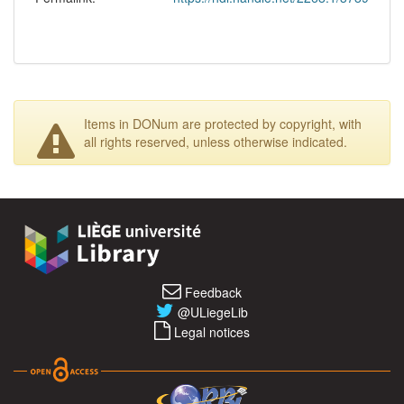
Items in DONum are protected by copyright, with
all rights reserved, unless otherwise indicated.
Feedback
@ULiegeLib
Legal notices