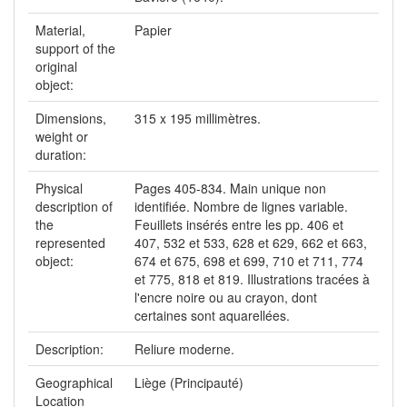
Material,
Papier
support of the
original
object:
Dimensions,
315 x 195 millimètres.
weight or
duration:
Physical
Pages 405-834. Main unique non
description of
identifiée. Nombre de lignes variable.
the
Feuillets insérés entre les pp. 406 et
represented
407, 532 et 533, 628 et 629, 662 et 663,
object:
674 et 675, 698 et 699, 710 et 711, 774
et 775, 818 et 819. Illustrations tracées à
l'encre noire ou au crayon, dont
certaines sont aquarellées.
Description:
Reliure moderne.
Geographical
Liège (Principauté)
Location