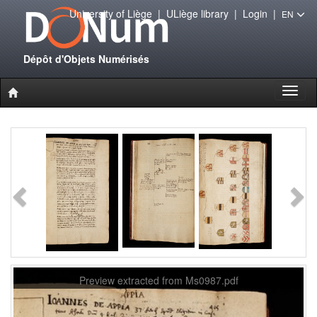
University of Liège
|
ULiège library
|
Login
|
EN
Dépôt d'Objets Numérisés
Toggl
naviga
Preview extracted from Ms0987.pdf