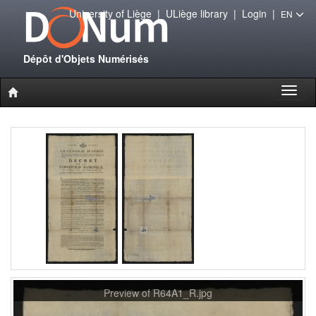
University of Liège
|
ULiège library
|
Login
|
EN
Dépôt d'Objets Numérisés
Toggl
naviga
Preview of R64A1_R.jpg