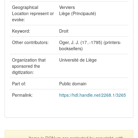
Geographical
Verviers
Location represent or
Liège (Principauté)
evoke:
Keyword:
Droit
Other contributors:
Oger, J. J. (17..-1795) (printers-
booksellers)
Organization that
Université de Liège
sponsored the
digitization:
Part of:
Public domain
Permalink:
https://hdl.handle.net/2268.1/3265
Items in DONum are protected by copyright, with