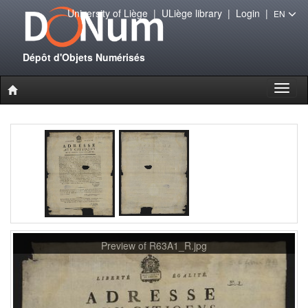
University of Liège
|
ULiège library
|
Login
|
EN
Dépôt d'Objets Numérisés
Toggl
naviga
Preview of R63A1_R.jpg