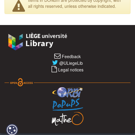
all rights reserved, unless otherwise indicated.
Feedback
@ULiegeLib
Legal notices