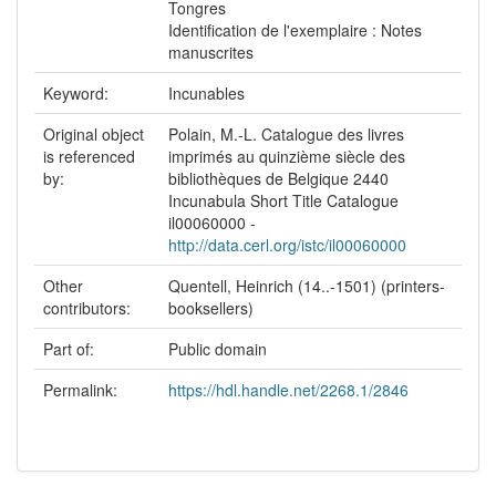
Tongres
Identification de l'exemplaire : Notes
manuscrites
Keyword:
Incunables
Original object
Polain, M.-L. Catalogue des livres
is referenced
imprimés au quinzième siècle des
by:
bibliothèques de Belgique 2440
Incunabula Short Title Catalogue
il00060000 -
http://data.cerl.org/istc/il00060000
Other
Quentell, Heinrich (14..-1501) (printers-
contributors:
booksellers)
Part of:
Public domain
Permalink:
https://hdl.handle.net/2268.1/2846