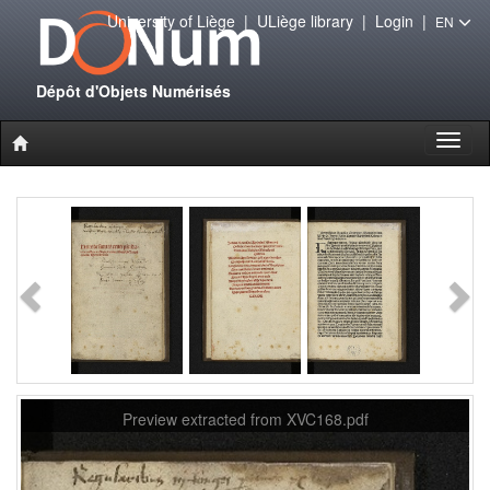
University of Liège
|
ULiège library
|
Login
|
EN
Dépôt d'Objets Numérisés
Toggl
naviga
Preview extracted from XVC168.pdf