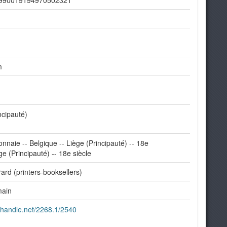
r: 990019194970502321
m
ncipauté)
naie -- Belgique -- Liège (Principauté) -- 18e
ge (Principauté) -- 18e siècle
rard (printers-booksellers)
main
l.handle.net/2268.1/2540