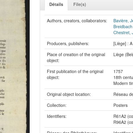
Détails
File(s)
Authors, creators, collaborators:
Bavière, 
Breidbach
Chestret,
Producers, publishers:
[Liège] : 
Place of creation of the original
Liège (Bel
object:
First publication of the original
1757
object:
18th centu
Modern ti
Original object location:
Réseau de
Collection:
Posters
Identifiers:
R61A2 (co
R96A2 (co