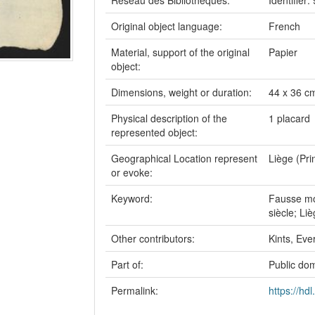
Réseau des Bibliothèques:
Identifie
Original object language:
French
Material, support of the original
Papier
object:
Dimensions, weight or duration:
44 x 36 c
Physical description of the
1 placard
represented object:
Geographical Location represent
Liège (Pri
or evoke:
Keyword:
Fausse mon
siècle; Liè
Other contributors:
Kints, Eve
Part of:
Public do
Permalink:
https://hd