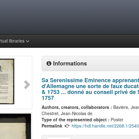
rtual libraries
Informations
Sa Serenissime Eminence apprenant q
d'Allemagne une sorte de faux ducat
& 1753 ... donné au conseil privé d
1757
Authors, creators, collaborators :
Bavière, Jea
Chestret, Jean-Nicolas de
Type of the represented object :
Poster
Permalink
https://hdl.handle.net/2268.1/2540