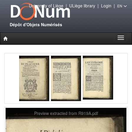
University of Liège
|
ULiège library
|
Login
|
EN
Dépôt d'Objets Numérisés
Toggl
naviga
Preview extracted from R919A.pdf