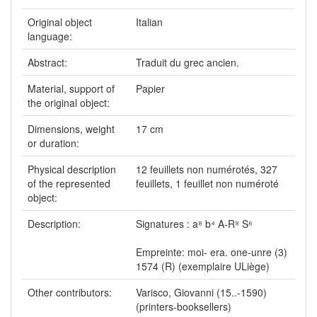
Original object
Italian
language:
Abstract:
Traduit du grec ancien.
Material, support of
Papier
the original object:
Dimensions, weight
17 cm
or duration:
Physical description
12 feuillets non numérotés, 327
of the represented
feuillets, 1 feuillet non numéroté
object:
Description:
Signatures : a⁸ b⁴ A-R⁸ S⁶
Empreinte: moi- era. one-unre (3)
1574 (R) (exemplaire ULiège)
Other contributors:
Varisco, Giovanni (15..-1590)
(printers-booksellers)