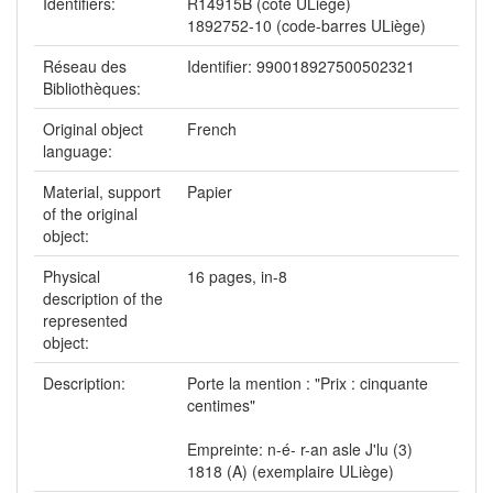
Identifiers:
R14915B (cote ULiège)
1892752-10 (code-barres ULiège)
Réseau des
Identifier: 990018927500502321
Bibliothèques:
Original object
French
language:
Material, support
Papier
of the original
object:
Physical
16 pages, in-8
description of the
represented
object:
Description:
Porte la mention : "Prix : cinquante
centimes"
Empreinte: n-é- r-an asle J'lu (3)
1818 (A) (exemplaire ULiège)