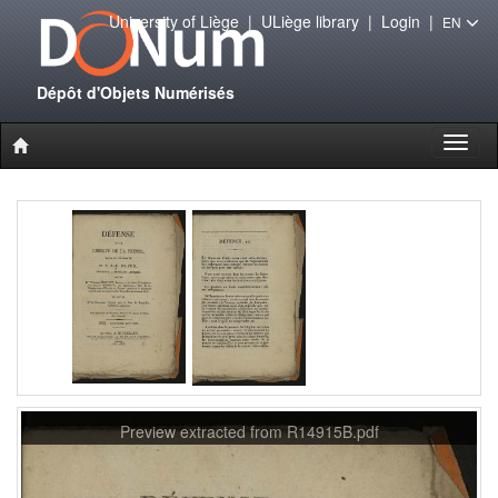
University of Liège
|
ULiège library
|
Login
|
EN
Dépôt d'Objets Numérisés
Toggl
naviga
Preview extracted from R14915B.pdf