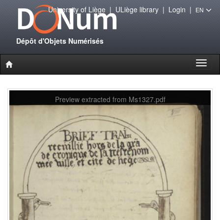
University of Liège
|
ULiège library
|
Login
|
EN
Dépôt d'Objets Numérisés
Toggl
naviga
Preview extracted from Ms1327.pdf