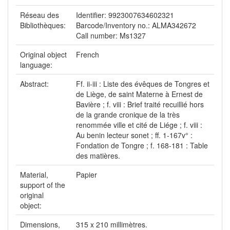
Réseau des
Identifier: 9923007634602321
Bibliothèques:
Barcode/Inventory no.: ALMA342672
Call number: Ms1327
Original object
French
language:
Abstract:
Ff. ii-iii : Liste des évêques de Tongres et
de Liège, de saint Materne à Ernest de
Bavière ; f. viii : Brief traité recuillié hors
de la grande cronique de la très
renommée ville et cité de Liége ; f. viii :
Au benin lecteur sonet ; ff. 1-167v° :
Fondation de Tongre ; f. 168-181 : Table
des matières.
Material,
Papier
support of the
original
object:
Dimensions,
315 x 210 millimètres.