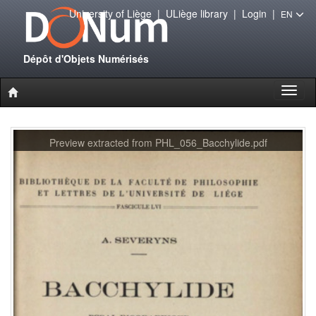
University of Liège
|
ULiège library
|
Login
|
EN
Dépôt d'Objets Numérisés
Toggl
naviga
Preview extracted from PHL_056_Bacchylide.pdf