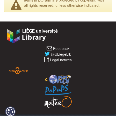
all rights reserved, unless otherwise indicated.
Feedback
@ULiegeLib
Legal notices