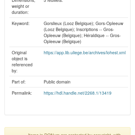
weight or
duration:
Keyword:
Gorslieux (Looz Belgique); Gors-Opleeuw
(Looz Belgique); Inscriptions -- Gros-
Opleeuw (Belgique); Héraldique -- Gros-
Opleeuw (Belgique)
Original
https://app.lib.uliege.be/archives/lohest.xml
object is
referenced
by:
Part of:
Public domain
Permalink:
https://hdl.handle.net/2268.1/13419
Items in DONum are protected by copyright, with