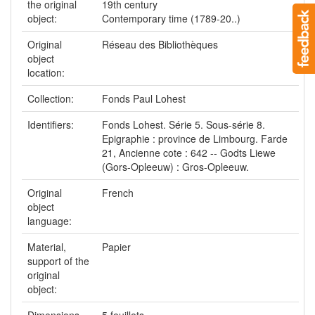
the original
19th century
object:
Contemporary time (1789-20..)
Original
Réseau des Bibliothèques
object
location:
Collection:
Fonds Paul Lohest
Identifiers:
Fonds Lohest. Série 5. Sous-série 8.
Epigraphie : province de Limbourg. Farde
21, Ancienne cote : 642 -- Godts Liewe
(Gors-Opleeuw) : Gros-Opleeuw.
Original
French
object
language:
Material,
Papier
support of the
original
object:
Dimensions,
5 feuillets.