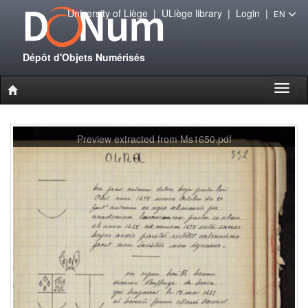
University of Liège
|
ULiège library
|
Login
|
EN
Dépôt d'Objets Numérisés
Toggl
naviga
Preview extracted from Ms1650.pdf