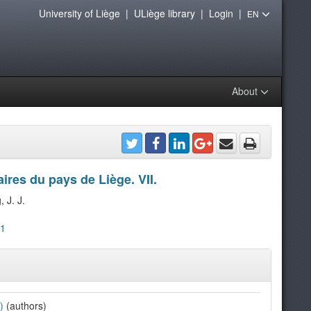
University of Liège
|
ULiège library
|
Login
|
EN
About
aires du pays de Liège. VII.
 J. J.
41
)
(authors)