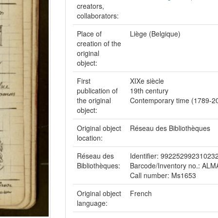
creators,
collaborators:
Place of
Liège (Belgique)
creation of the
original
object:
First
XIXe siècle
publication of
19th century
the original
Contemporary time (1789-20
object:
Original object
Réseau des Bibliothèques
location:
Réseau des
Identifier: 99225299231023
Bibliothèques:
Barcode/Inventory no.: AL
Call number: Ms1653
Original object
French
language: