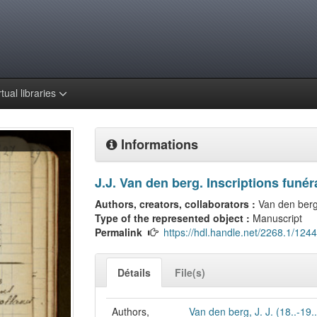
rtual libraries
Informations
J.J. Van den berg. Inscriptions funér
Authors, creators, collaborators :
Van den berg,
Type of the represented object :
Manuscript
Permalink
https://hdl.handle.net/2268.1/124
Détails
File(s)
Authors,
Van den berg, J. J. (18..-19..