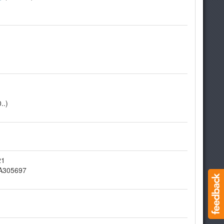
..)
21
MA305697