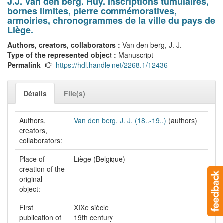
J.J. Van den berg. Huy. Inscriptions tumulaires,
bornes limites, pierre commémoratives,
armoiries, chronogrammes de la ville du pays de
Liège.
Authors, creators, collaborators :
Van den berg, J. J.
Type of the represented object :
Manuscript
Permalink
https://hdl.handle.net/2268.1/12436
Détails
File(s)
Authors,
Van den berg, J. J. (18..-19..)
(authors)
creators,
collaborators:
Place of
Liège (Belgique)
creation of the
original
object:
First
XIXe siècle
publication of
19th century