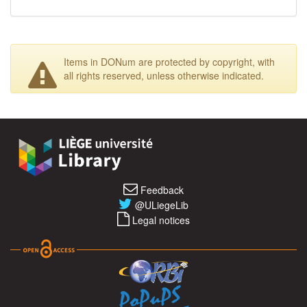
Items in DONum are protected by copyright, with
all rights reserved, unless otherwise indicated.
Feedback
@ULiegeLib
Legal notices