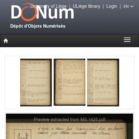
University of Liège
|
ULiège library
|
Login
|
EN
Dépôt d'Objets Numérisés
Toggl
naviga
Preview extracted from MS.1625.pdf