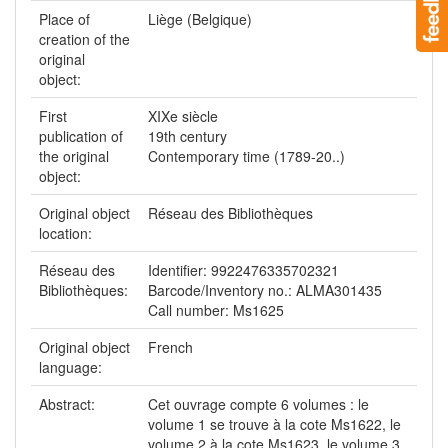
Place of
Liège (Belgique)
creation of the
original
object:
First
XIXe siècle
publication of
19th century
the original
Contemporary time (1789-20..)
object:
Original object
Réseau des Bibliothèques
location:
Réseau des
Identifier: 9922476335702321
Bibliothèques:
Barcode/Inventory no.: ALMA301435
Call number: Ms1625
Original object
French
language:
Abstract:
Cet ouvrage compte 6 volumes : le
volume 1 se trouve à la cote Ms1622, le
volume 2 à la cote Ms1623, le volume 3