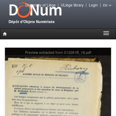
University of Liège
|
ULiège library
|
Login
|
EN
Dépôt d'Objets Numérisés
Toggl
naviga
Preview extracted from 013281B_18.pdf