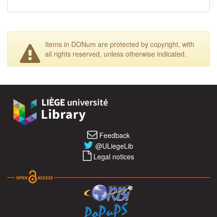
Items in DONum are protected by copyright, with
all rights reserved, unless otherwise indicated.
Feedback
@ULiegeLib
Legal notices