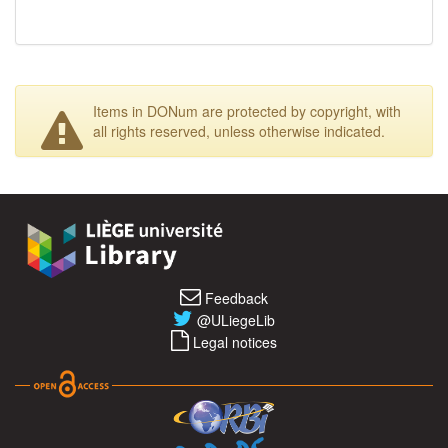
Items in DONum are protected by copyright, with
all rights reserved, unless otherwise indicated.
Feedback
@ULiegeLib
Legal notices