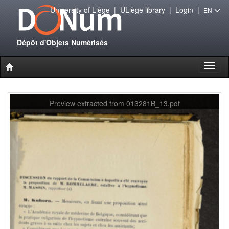
University of Liège
|
ULiège library
|
Login
|
EN
Dépôt d'Objets Numérisés
Toggl
naviga
Preview extracted from 013281B_13.pdf