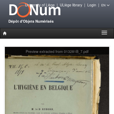
University of Liège
|
ULiège library
|
Login
|
EN
Dépôt d'Objets Numérisés
Toggl
naviga
Preview extracted from 013281B_7.pdf