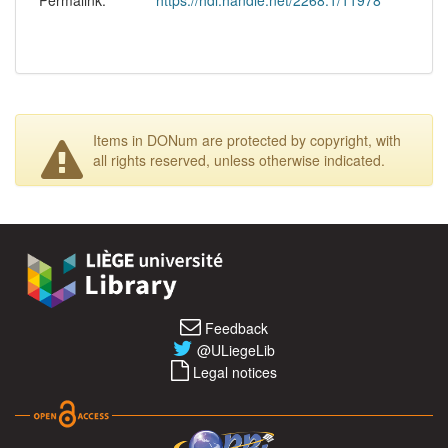
Permalink:
https://hdl.handle.net/2268.1/11978
Items in DONum are protected by copyright, with
all rights reserved, unless otherwise indicated.
Feedback
@ULiegeLib
Legal notices