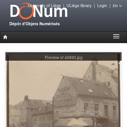
University of Liège
|
ULiège library
|
Login
|
EN
Dépôt d'Objets Numérisés
Toggl
naviga
Preview of 40893.jpg