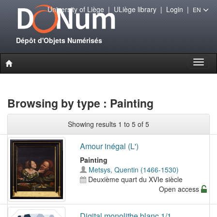
University of Liège
|
ULiège library
|
Login
|
EN
Dépôt d'Objets Numérisés
Toggl
naviga
Browsing by type : Painting
Showing results 1 to 5 of 5
Amour inégal (L')
Painting
Metsys, Quentin (1466-1530)
Deuxième quart du XVIe siècle
Open access
Digital monolithe blanc 1/1