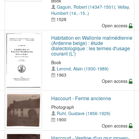
Book
Gaguin, Robert (1434?-1501)
;
Vellay,
Humbert (14..-15..)
1528
Open access
Habitation en Wallonie malmédienne
(Ardenne belge) : étude
dialectologique : les termes d'usage
courant (L')
Book
Lerond, Alain (1930-1989)
1963
Open access
Haccourt - Ferme ancienne
Photograph
Ruhl, Gustave (1856-1929)
1900
Open access
Haccourt - Vestige d'un mur moyen-