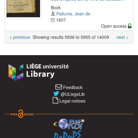
Book
Paliures, Jean de
1607
Open access
< previous
Showing results 5936 to 5955 of 14009
next >
Feedback
@ULiegeLib
Legal notices