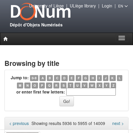
University of Liège
|
ULiège library
|
Login
|
EN
Dépôt d'Objets Numérisés
Toggl
naviga
Browsing by title
Jump to:
0-9
A
B
C
D
E
F
G
H
I
J
K
L
M
N
O
P
Q
R
S
T
U
V
W
X
Y
Z
or enter first few letters:
< previous
Showing results 5936 to 5955 of 14009
next >