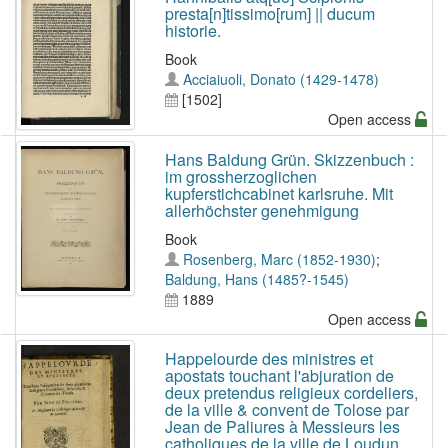
presta[n]tissimo[rum] || ducum
historie.
Book
Acciaiuoli, Donato (1429-1478)
[1502]
Open access
Hans Baldung Grün. Skizzenbuch :
im grossherzoglichen
kupferstichcabinet karlsruhe. Mit
allerhöchster genehmigung
Book
Rosenberg, Marc (1852-1930)
;
Baldung, Hans (1485?-1545)
1889
Open access
Happelourde des ministres et
apostats touchant l'abjuration de
deux pretendus religieux cordeliers,
de la ville & convent de Tolose par
Jean de Paliures à Messieurs les
catholiques de la ville de Loudun.