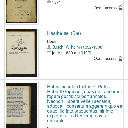
1871
Open access
Haarbeutel (Die)
Book
Busch, Wilhelm (1832-1908)
[entre 1880 et 1910?]
Open access
Habes candide lector. R. Patris
Roberti Gaguigni, quas de francorum
regum gestis scripsit annales.
Necnon Huberti Velleij senatorij
aduocati, consertum aggerem quo ea
quae ille fato praeuentus minime
expleuerat, ad tempora nostra
nectuntur.