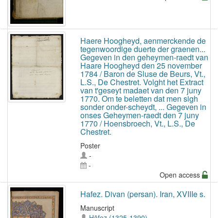
Haere Hoogheyd, aenmerckende de
tegenwoordige duerte der graenen...
Gegeven in den geheymen-raedt van
Haare Hoogheyd den 25 november
1784 / Baron de Sluse de Beurs, Vt.,
L.S., De Chestret. Volght het Extract
van t'geseyt madaet van den 7 juny
1770. Om te beletten dat men sigh
sonder onder-scheydt, ... Gegeven in
onses Geheymen-raedt den 7 juny
1770 / Hoensbroech, Vt., L.S., De
Chestret.
Poster
-
-
Open access
Hafez. Divan (persan). Iran, XVIIIe s.
Manuscript
Ḥāfeẓ (1325-1390)