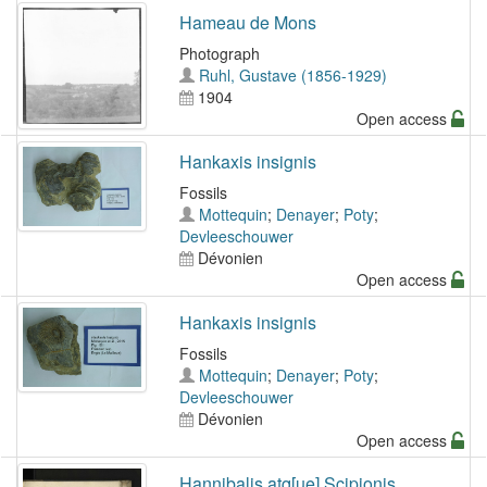
Hameau de Mons
Photograph
Ruhl, Gustave (1856-1929)
1904
Open access
Hankaxis insignis
Fossils
Mottequin
;
Denayer
;
Poty
;
Devleeschouwer
Dévonien
Open access
Hankaxis insignis
Fossils
Mottequin
;
Denayer
;
Poty
;
Devleeschouwer
Dévonien
Open access
Hannibalis atq[ue] Scipionis