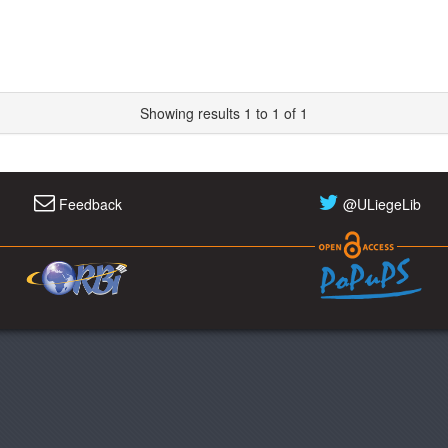
Showing results 1 to 1 of 1
Feedback
@ULiegeLib