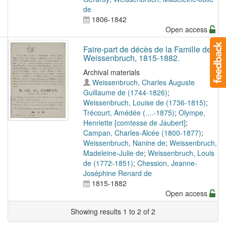
de
1806-1842
Open access
Faire-part de décès de la Famille de
Weissenbruch, 1815-1882.
Archival materials
Weissenbruch, Charles Auguste
Guillaume de (1744-1826)
;
Weissenbruch, Louise de (1736-1815)
;
Trécourt, Amédée (....-1875)
;
Olympe,
Henriette [comtesse de Jaubert]
;
Campan, Charles-Alcée (1800-1877)
;
Weissenbruch, Nanine de
;
Weissenbruch,
Madeleine-Julie de
;
Weissenbruch, Louis
de (1772-1851)
;
Chession, Jeanne-
Joséphine Renard de
1815-1882
Open access
Showing results 1 to 2 of 2