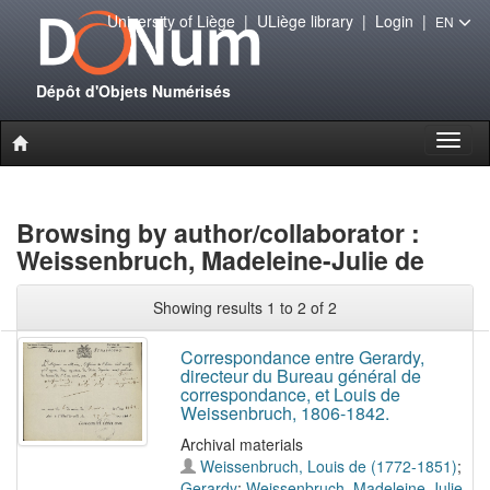
University of Liège
|
ULiège library
|
Login
|
EN
Dépôt d'Objets Numérisés
Toggl
naviga
Browsing by author/collaborator :
Weissenbruch, Madeleine-Julie de
Showing results 1 to 2 of 2
Correspondance entre Gerardy,
directeur du Bureau général de
correspondance, et Louis de
Weissenbruch, 1806-1842.
Archival materials
Weissenbruch, Louis de (1772-1851)
;
Gerardy
;
Weissenbruch, Madeleine-Julie