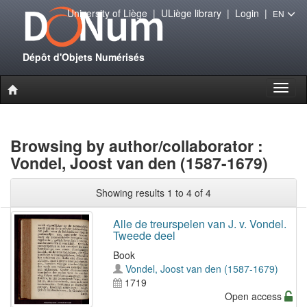
University of Liège
|
ULiège library
|
Login
|
EN
Dépôt d'Objets Numérisés
Toggl
naviga
Browsing by author/collaborator :
Vondel, Joost van den (1587-1679)
Showing results 1 to 4 of 4
Alle de treurspelen van J. v. Vondel.
Tweede deel
Book
Vondel, Joost van den (1587-1679)
1719
Open access