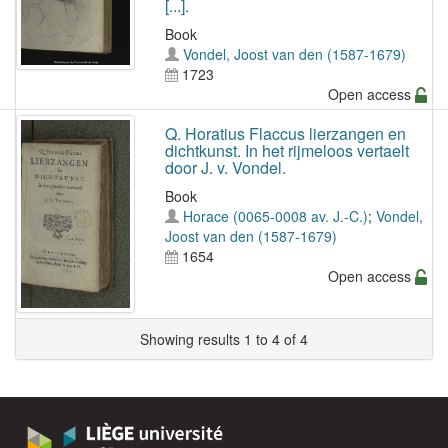
[...].
Book
Vondel, Joost van den (1587-1679)
1723
Open access
Q. Horatius Flaccus lierzangen en
dichtkunst. In het rijmeloos vertaelt
door J. v. Vondel.
Book
Horace (0065-0008 av. J.-C.)
;
Vondel,
Joost van den (1587-1679)
1654
Open access
Showing results 1 to 4 of 4