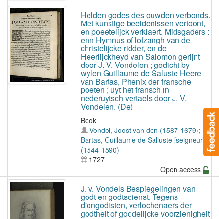
Helden godes des ouwden verbonds.
Met kunstige beeldenissen vertoont,
en poeetelijck verklaert. Midsgaders :
enn Hymnus of lofzangh van de
christelijcke ridder, en de
Heerlijckheyd van Salomon gerijnt
door J. V. Vondelen ; gedicht by
wylen Guillaume de Saluste Heere
van Bartas, Phenix der fransche
poëten ; uyt het fransch in
nederuytsch vertaels door J. V.
Vondelen. (De)
Book
Vondel, Joost van den (1587-1679)
;
Du
Bartas, Guillaume de Salluste [seigneur]
(1544-1590)
1727
Open access
J. v. Vondels Bespiegelingen van
godt en godtsdienst. Tegens
d'ongodisten, verlochenaers der
godtheit of goddelijcke voorzienigheit