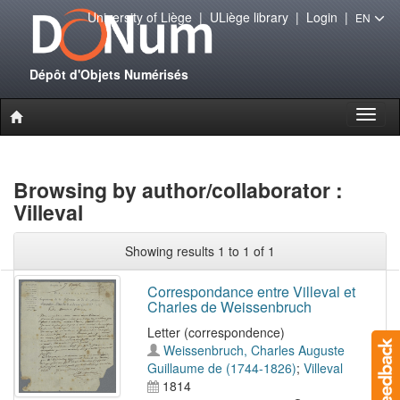
University of Liège
|
ULiège library
|
Login
|
EN
Dépôt d'Objets Numérisés
Toggl
naviga
Browsing by author/collaborator :
Villeval
Showing results 1 to 1 of 1
Correspondance entre Villeval et
Charles de Weissenbruch
Letter (correspondence)
Weissenbruch, Charles Auguste
Guillaume de (1744-1826)
;
Villeval
1814