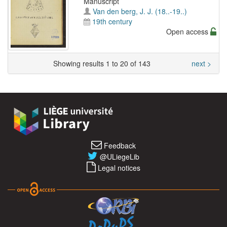
Manuscript
Van den berg, J. J. (18..-19..)
19th century
Open access
Showing results 1 to 20 of 143
next >
Feedback
@ULiegeLib
Legal notices