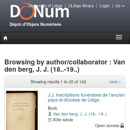
University of Liège
|
ULiège library
|
Login
|
EN
Dépôt d'Objets Numérisés
Toggl
naviga
Browsing by author/collaborator : Van
den berg, J. J. (18..-19..)
Showing results 1 to 20 of 143
next >
J.J. Inscriptions funéraires de l'ancien
pays et diocèse de Liège.
Book
Van den berg, J. J. (18..-19..)
XIXe siècle
Open access