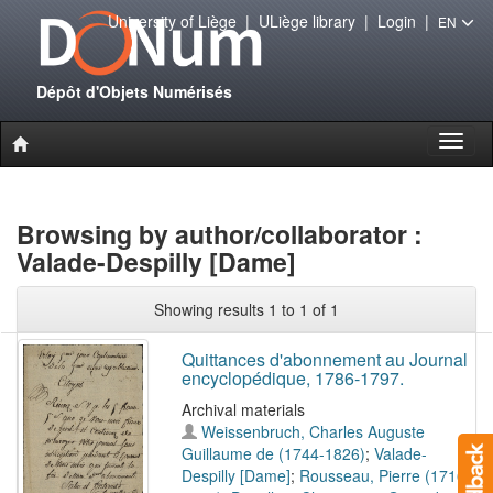
University of Liège
|
ULiège library
|
Login
|
EN
Dépôt d'Objets Numérisés
Toggl
naviga
Browsing by author/collaborator :
Valade-Despilly [Dame]
Showing results 1 to 1 of 1
Quittances d'abonnement au Journal
encyclopédique, 1786-1797.
Archival materials
Weissenbruch, Charles Auguste
Guillaume de (1744-1826)
;
Valade-
Despilly [Dame]
;
Rousseau, Pierre (1716-