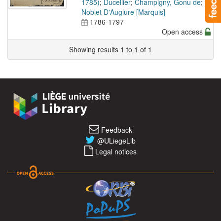
1785)
;
Ducellier
;
Champigny, Gonu de
;
Noblet D'Auglure [Marquis]
1786-1797
Open access
Showing results 1 to 1 of 1
Feedback
@ULiegeLib
Legal notices