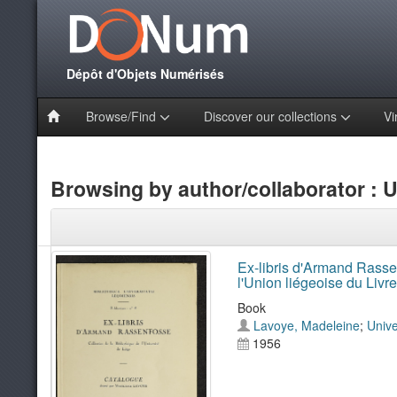
Dépôt d'Objets Numérisés
Browse/Find
Discover our collections
Vi
Browsing by author/collaborator : U
Ex-libris d'Armand Rassen
l'Union liégeoise du Livr
Book
Lavoye, Madeleine
;
Unive
1956