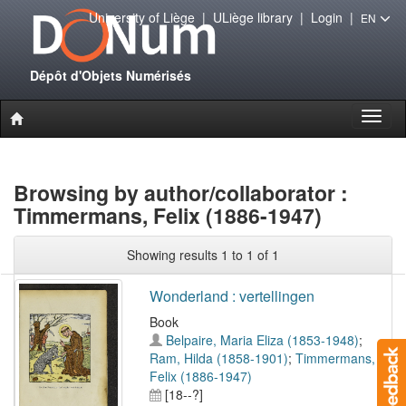
University of Liège
|
ULiège library
|
Login
|
EN
Dépôt d'Objets Numérisés
Toggl
naviga
Browsing by author/collaborator :
Timmermans, Felix (1886-1947)
Showing results 1 to 1 of 1
Wonderland : vertellingen
Book
Belpaire, Maria Eliza (1853-1948)
;
Ram, Hilda (1858-1901)
;
Timmermans,
Felix (1886-1947)
[18--?]