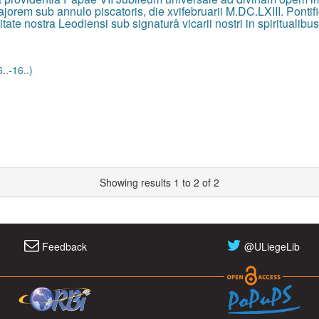
em sub annulo piscatoris, die xvifebruarii M.DC.LXIII. Pontific
itate nostra Leodiensi sub signaturâ vicarii nostri in spiritualibu
..-16..)
Showing results 1 to 2 of 2
Feedback
@ULiegeLib