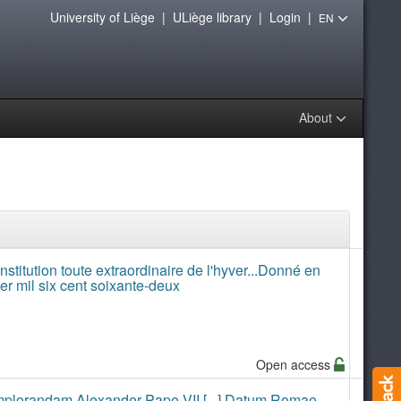
University of Liège
|
ULiège library
|
Login
|
EN
About
nstitution toute extraordinaire de l'hyver...Donné en
ier mil six cent soixante-deux
Open access
implorandam Alexander Pape VII [...] Datum Romae