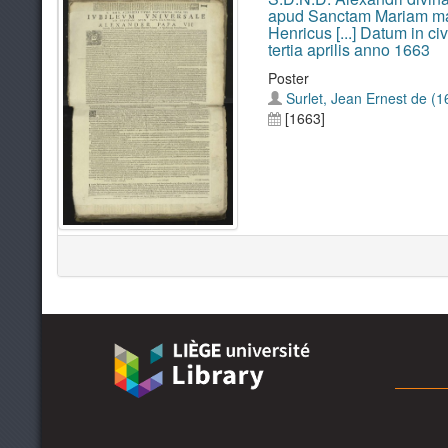
apud Sanctam Mariam major
Henricus [...] Datum in civ
tertia aprilis anno 1663
Poster
Surlet, Jean Ernest de (16
[1663]