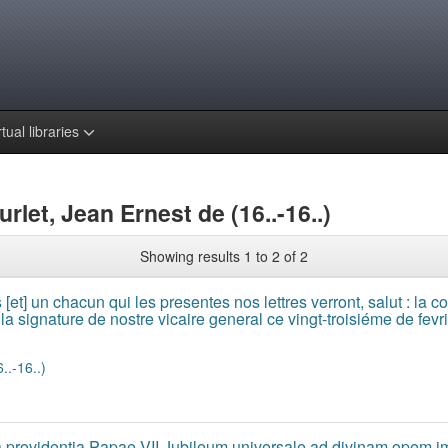
rtual libraries
rlet, Jean Ernest de (16..-16..)
Showing results 1 to 2 of 2
[et] un chacun qui les presentes nos lettres verront, salut : la co
 la signature de nostre vicaire general ce vingt-troisiéme de fevr
..-16..)
a providentia Papae VII Jubileum universale ad divinam opem 