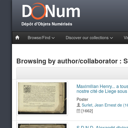
Dépôt d'Objets Numérisés
Browse/Find
Discover our collections
Vi
Browsing by author/collaborator : Su
Maximilian Henry... a tous 
nostre cité de Liege sous
Poster
Surlet, Jean Ernest de (16
[1662]
S.D.N.D. Alexandri divin