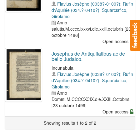
Flavius Josèphe (0038?-0100?)
;
Rufin
d'Aquilée (034.?-0410?)
;
Squarciafico,
Girolamo
Anno
salutis.M.cccc.lxxxvi.die.xxiii.octubris [23
octobre 1486]
Open access
Josephus de Antiquitatibus ac de
bello Judaico.
Incunabula
Flavius Josèphe (0038?-0100?)
;
Rufin
d'Aquilée (034.?-0410?)
;
Squarciafico,
Girolamo
Anno
Domini.M.CCCCXCIX.die.XXIII.Octobris
[23 octobre 1499]
Open access
Showing results 1 to 2 of 2