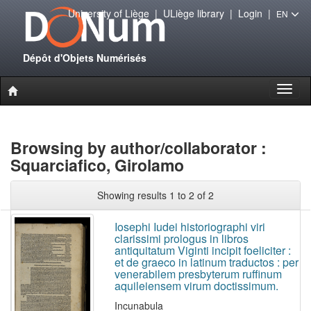
University of Liège
|
ULiège library
|
Login
|
EN
Dépôt d'Objets Numérisés
Toggl
naviga
Browsing by author/collaborator :
Squarciafico, Girolamo
Showing results 1 to 2 of 2
Iosephi Iudei historiographi viri
clarissimi prologus in libros
antiquitatum Viginti incipit foeliciter :
et de graeco in latinum traductos : per
venerabilem presbyterum ruffinum
aquileiensem virum doctissimum.
Incunabula