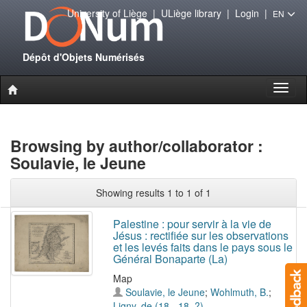
University of Liège
|
ULiège library
|
Login
|
EN
Dépôt d'Objets Numérisés
Toggl
naviga
Browsing by author/collaborator :
Soulavie, le Jeune
Showing results 1 to 1 of 1
Palestine : pour servir à la vie de
Jésus : rectifiée sur les observations
et les levés faits dans le pays sous le
Général Bonaparte (La)
Map
Soulavie, le Jeune
;
Wohlmuth, B.
;
Ligny, de (18..-18..?)