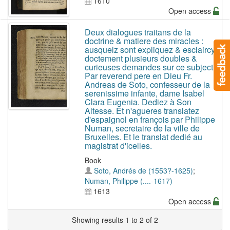
1610
Open access
Deux dialogues traitans de la
doctrine & matiere des miracles :
ausquelz sont expliquez & esclaircyz
doctement plusieurs doubles &
curieuses demandes sur ce subject.
Par reverend pere en Dieu Fr.
Andreas de Soto, confesseur de la
serenissime infante, dame Isabel
Clara Eugenia. Dediez à Son
Altesse. Et n'agueres translatez
d'espaignol en françois par Philippe
Numan, secretaire de la ville de
Bruxelles. Et le translat dedié au
magistrat d'icelles.
Book
Soto, Andrés de (1553?-1625)
;
Numan, Philippe (....-1617)
1613
Open access
Showing results 1 to 2 of 2