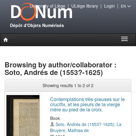
University of Liège
|
ULiège library
|
Login
|
EN
Dépôt d'Objets Numérisés
Toggl
naviga
Browsing by author/collaborator :
Soto, Andrés de (1553?-1625)
Showing results 1 to 2 of 2
Contemplations très-pieuses sur le
crucifix, et les pleurs de la vierge
mère au pied de la croix.
Book
Soto, Andrés de (1553?-1625)
;
La
Bruyère, Mathias de