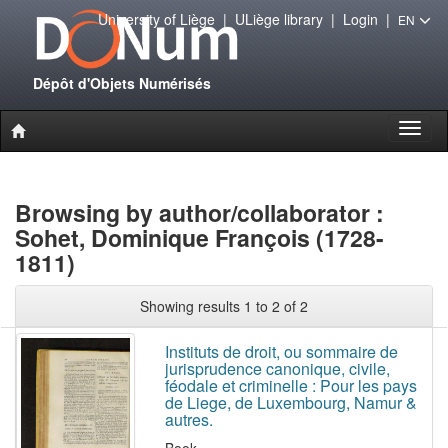
University of Liège
|
ULiège library
|
Login
|
EN
Dépôt d'Objets Numérisés
Toggl
naviga
Browsing by author/collaborator :
Sohet, Dominique François (1728-
1811)
Showing results 1 to 2 of 2
Instituts de droit, ou sommaire de
jurisprudence canonique, civile,
féodale et criminelle : Pour les pays
de Liege, de Luxembourg, Namur &
autres.