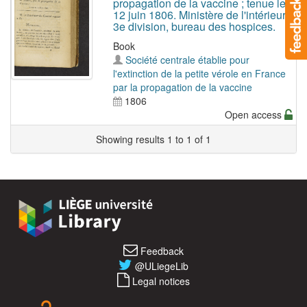
propagation de la vaccine ; tenue le
12 juin 1806. Ministère de l'intérieur,
3e division, bureau des hospices.
Book
Société centrale établie pour
l'extinction de la petite vérole en France
par la propagation de la vaccine
1806
Open access
Showing results 1 to 1 of 1
Feedback
@ULiegeLib
Legal notices