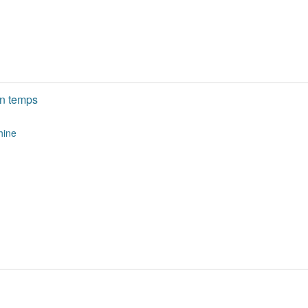
on temps
hine