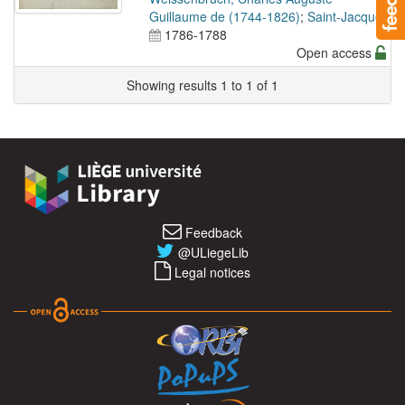
Guillaume de (1744-1826)
;
Saint-Jacques
1786-1788
Open access
Showing results 1 to 1 of 1
Feedback
@ULiegeLib
Legal notices