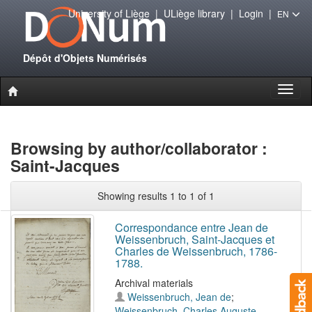
University of Liège
|
ULiège library
|
Login
|
EN
Dépôt d'Objets Numérisés
Toggl
naviga
Browsing by author/collaborator :
Saint-Jacques
Showing results 1 to 1 of 1
Correspondance entre Jean de
Weissenbruch, Saint-Jacques et
Charles de Weissenbruch, 1786-
1788.
Archival materials
Weissenbruch, Jean de
;
Weissenbruch, Charles Auguste