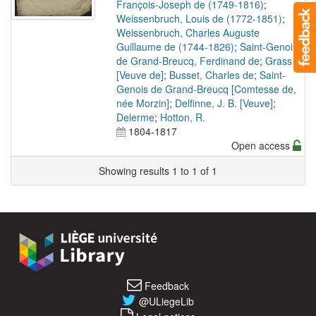
François-Joseph de (1749-1816)
;
Weissenbruch, Louis de (1772-1851)
;
Weissenbruch, Charles Auguste
Guillaume de (1744-1826)
;
Saint-Genois
de Grand-Breucq, Ferdinand de
;
Grass
[Veuve de]
;
Busset, Charles de
;
Saint-
Genois de Grand-Breucq [Comtesse de,
née Morzin]
;
Delfinne, J. B. [Veuve]
;
Delerme
;
Hotton, R.
1804-1817
Open access
Showing results 1 to 1 of 1
Feedback
@ULiegeLib