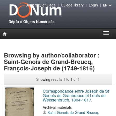
University of Liège
|
ULiège library
|
Login
|
EN
Dépôt d'Objets Numérisés
Toggl
naviga
Browsing by author/collaborator :
Saint-Genois de Grand-Breucq,
François-Joseph de (1749-1816)
Showing results 1 to 1 of 1
Correspondance entre Joseph de St
Genois de Granbreucq et Louis de
Weissenbruch, 1804-1817.
Archival materials
Saint-Genois de Grand-Breucq,