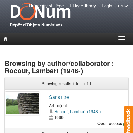
University of Liège
|
ULiège library
|
Login
|
EN
Dépôt d'Objets Numérisés
Toggl
naviga
Browsing by author/collaborator :
Rocour, Lambert (1946-)
Showing results 1 to 1 of 1
Sans titre
Art object
Rocour, Lambert (1946-)
1999
Open access