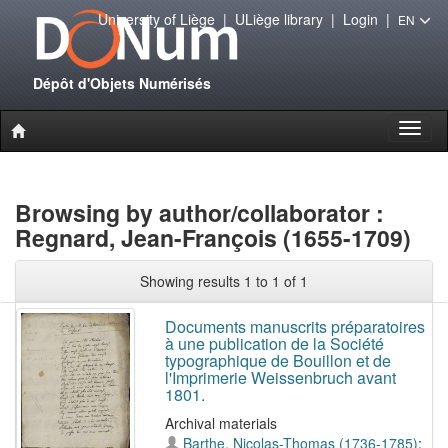
University of Liège
|
ULiège library
|
Login
|
EN
Dépôt d'Objets Numérisés
Toggl
naviga
Browsing by author/collaborator :
Regnard, Jean-François (1655-1709)
Showing results 1 to 1 of 1
Documents manuscrits préparatoires
à une publication de la Société
typographique de Bouillon et de
l'Imprimerie Weissenbruch avant
1801.
Archival materials
Barthe, Nicolas-Thomas (1736-1785)
;