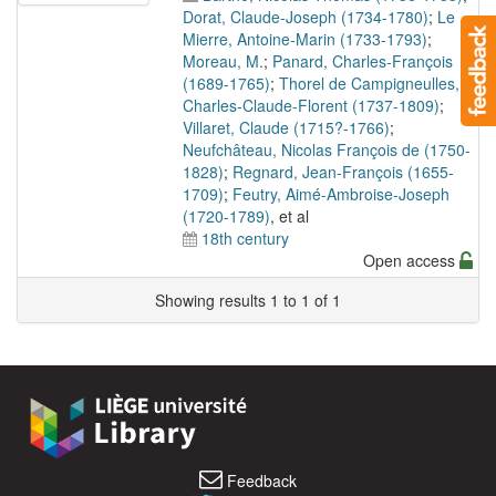
Dorat, Claude-Joseph (1734-1780)
;
Le
Mierre, Antoine-Marin (1733-1793)
;
Moreau, M.
;
Panard, Charles-François
(1689-1765)
;
Thorel de Campigneulles,
Charles-Claude-Florent (1737-1809)
;
Villaret, Claude (1715?-1766)
;
Neufchâteau, Nicolas François de (1750-
1828)
;
Regnard, Jean-François (1655-
1709)
;
Feutry, Aimé-Ambroise-Joseph
(1720-1789)
, et al
18th century
Open access
Showing results 1 to 1 of 1
Feedback