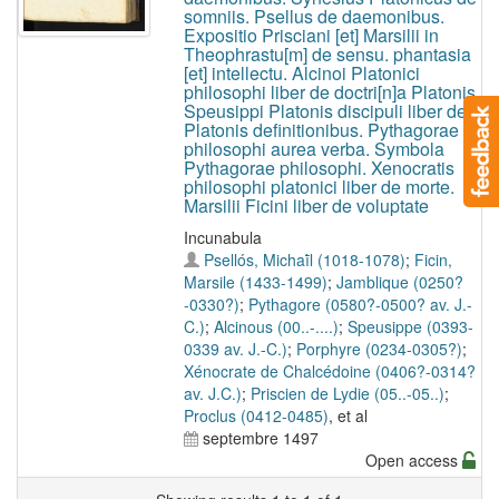
somniis. Psellus de daemonibus.
Expositio Prisciani [et] Marsilii in
Theophrastu[m] de sensu. phantasia
[et] intellectu. Alcinoi Platonici
philosophi liber de doctri[n]a Platonis.
Speusippi Platonis discipuli liber de
Platonis definitionibus. Pythagorae
philosophi aurea verba. Symbola
Pythagorae philosophi. Xenocratis
philosophi platonici liber de morte.
Marsilii Ficini liber de voluptate
Incunabula
Psellós, Michaī́l (1018-1078)
;
Ficin,
Marsile (1433-1499)
;
Jamblique (0250?
-0330?)
;
Pythagore (0580?-0500? av. J.-
C.)
;
Alcinous (00..-....)
;
Speusippe (0393-
0339 av. J.-C.)
;
Porphyre (0234-0305?)
;
Xénocrate de Chalcédoine (0406?-0314?
av. J.C.)
;
Priscien de Lydie (05..-05..)
;
Proclus (0412-0485)
, et al
septembre 1497
Open access