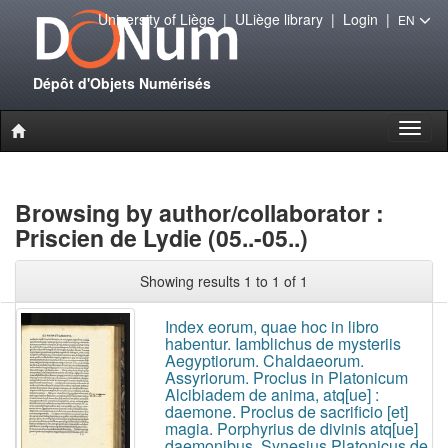
University of Liège
|
ULiège library
|
Login
|
EN
Dépôt d'Objets Numérisés
Toggl
naviga
Browsing by author/collaborator :
Priscien de Lydie (05..-05..)
Showing results 1 to 1 of 1
Index eorum, quae hoc in libro
habentur. Iamblichus de mysteriis
Aegyptiorum. Chaldaeorum.
Assyriorum. Proclus in Platonicum
Alcibiadem de anima, atq[ue] :
daemone. Proclus de sacrificio [et]
magia. Porphyrius de divinis atq[ue]
daemonibus. Synesius Platonicus de