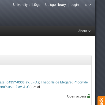
University of Liège
|
ULiège library
|
Login
|
EN
About
ate (0435?-0338 av. J.-C.)
;
Théognis de Mégare
;
Phocylide
580?-0500? av. J.-C.)
, et al
Open access