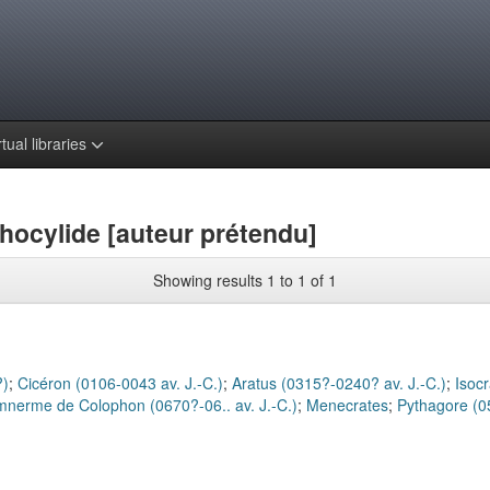
rtual libraries
hocylide [auteur prétendu]
Showing results 1 to 1 of 1
?)
;
Cicéron (0106-0043 av. J.-C.)
;
Aratus (0315?-0240? av. J.-C.)
;
Isocr
mnerme de Colophon (0670?-06.. av. J.-C.)
;
Menecrates
;
Pythagore (0