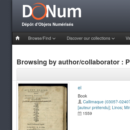
Dépôt d'Objets Numérisés
Browse/Find
Discover our collections
Vi
Browsing by author/collaborator : P
el
Book
Callimaque (0305?-0240
[auteur prétendu]
;
Linos
;
Mi
1559