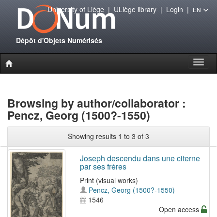
University of Liège
|
ULiège library
|
Login
|
EN
Dépôt d'Objets Numérisés
Toggl
naviga
Browsing by author/collaborator :
Pencz, Georg (1500?-1550)
Showing results 1 to 3 of 3
Joseph descendu dans une citerne
par ses frères
Print (visual works)
Pencz, Georg (1500?-1550)
1546
Open access