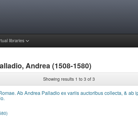
rtual libraries
alladio, Andrea (1508-1580)
Showing results 1 to 3 of 3
Romae. Ab Andrea Palladio ex variis auctoribus collecta, & ab 
io.
580)