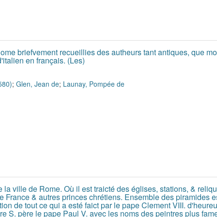
 Rome briefvement recueillies des autheurs tant antiques, que m
'italien en français. (Les)
580)
;
Glen, Jean de
;
Launay, Pompée de
e la ville de Rome. Où il est traicté des églises, stations, & rel
e France & autres princes chrétiens. Ensemble des piramides e
tion de tout ce qui a esté faict par le pape Clement VIII. d'heur
tre S. père le pape Paul V. avec les noms des peintres plus fam