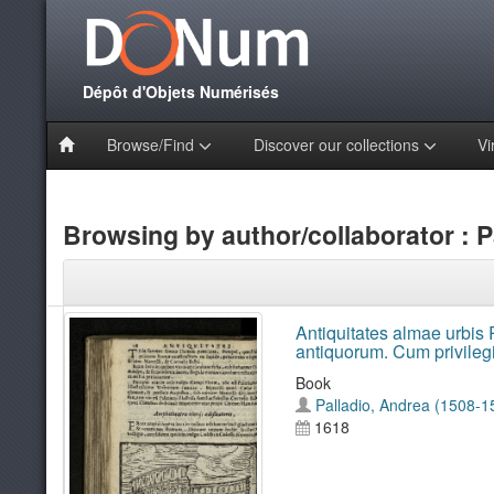
Dépôt d'Objets Numérisés
Browse/Find
Discover our collections
Vi
Browsing by author/collaborator : P
Antiquitates almae urbis 
antiquorum. Cum privileg
Book
Palladio, Andrea (1508-1
1618