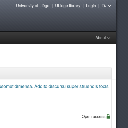
University of Liège
|
ULiège library
|
Login
|
EN
About
ipsomet dimensa. Addito discursu super struendis focis
Open access