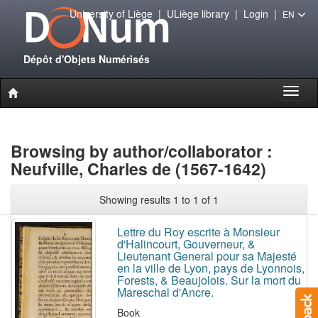
University of Liège
|
ULiège library
|
Login
|
EN
Dépôt d'Objets Numérisés
Toggl
naviga
Browsing by author/collaborator :
Neufville, Charles de (1567-1642)
Showing results 1 to 1 of 1
Lettre du Roy escrite à Monsieur
d'Halincourt, Gouverneur, &
Lieutenant General pour sa Majesté
en la ville de Lyon, pays de Lyonnois,
Forests, & Beaujolois. Sur la mort du
Mareschal d'Ancre.
Book