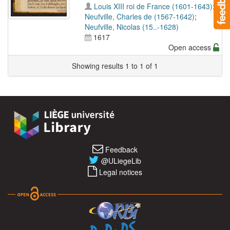
Louis XIII roi de France (1601-1643)
;
Neufville, Charles de (1567-1642)
;
Neufville, Nicolas (15..-1628)
1617
Open access
Showing results 1 to 1 of 1
Feedback
@ULiegeLib
Legal notices