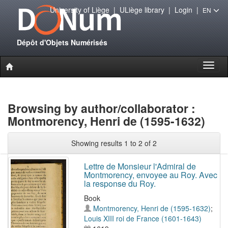
University of Liège
|
ULiège library
|
Login
|
EN
Dépôt d'Objets Numérisés
Toggl
naviga
Browsing by author/collaborator :
Montmorency, Henri de (1595-1632)
Showing results 1 to 2 of 2
Lettre de Monsieur l'Admiral de
Montmorency, envoyee au Roy. Avec
la response du Roy.
Book
Montmorency, Henri de (1595-1632)
;
Louis XIII roi de France (1601-1643)