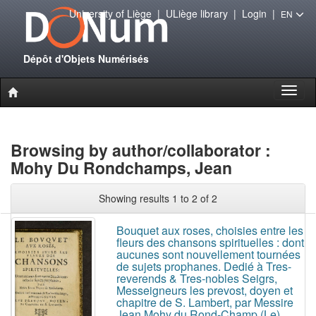
University of Liège
|
ULiège library
|
Login
|
EN
Dépôt d'Objets Numérisés
Toggl
naviga
Browsing by author/collaborator :
Mohy Du Rondchamps, Jean
Showing results 1 to 2 of 2
Bouquet aux roses, choisies entre les
fleurs des chansons spirituelles : dont
aucunes sont nouvellement tournées
de sujets prophanes. Dedié à Tres-
reverends & Tres-nobles Seigrs,
Messeigneurs les prevost, doyen et
chapitre de S. Lambert, par Messire
Jean Mohy du Rond-Champ (Le)