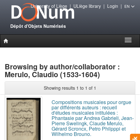
University of Liège
|
ULiège library
|
Login
|
EN
Dépôt d'Objets Numérisés
Toggl
naviga
Browsing by author/collaborator :
Merulo, Claudio (1533-1604)
Showing results 1 to 1 of 1
Compositions musicales pour orgue
par différents auteurs : recueil
d'études musicales intitulées :
Phantasie par Andrea Gabrieli, Jean-
Pierre Swelingk, Claude Merulo,
Gérard Scroncx, Petro Philpppi et
Wilhelmo Brouno.