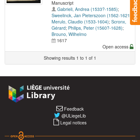
Manuscript
Gabrieli, Andrea (1533?-1585)
;
Sweelinck, Jan Pieterszoon (1562-1621)
;
Merulo, Claudio (1533-1604)
;
Scronx,
Gérard
;
Philips, Peter (1560?-1628)
;
Brouno, Wilhelmo
1617
Open access
Showing results 1 to 1 of 1
Feedback
@ULiegeLib
Legal notices