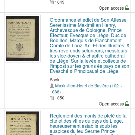
1649
Open access
Ordonnance et edict de Son Altesse
Serenissime Maximilian Henry,
Archevesque de Coloigne, Prince
Electeur, Evesque de Liège, Duc de
Boüillon, Marquis de Franchimont,
Comte de Looz, &c. Et des illustres, &
tres-reverends seigneurs, messieurs
les vice-doyen & chapitre cathedral
de Liège. Sur la levée et collecte de
l'impost sur les grains és pays de son
Evesché & Principauté de Liège.
Book
Maximilien-Henri de Bavière (1621-
1688)
1650
Open access
Reglement des monts de pieté de la
cité et des villes du pays de Liege,
heureusement establis soub les
auspices du feu Ser.me Prince