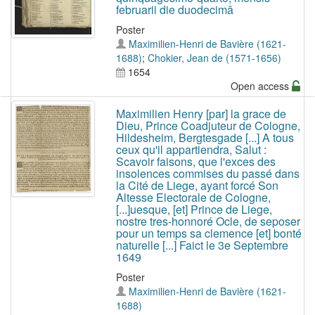
februarii die duodecimâ
Poster
Maximilien-Henri de Bavière (1621-
1688)
;
Chokier, Jean de (1571-1656)
1654
Open access
Maximilien Henry [par] la grace de
Dieu, Prince Coadjuteur de Cologne,
Hildesheim, Bergtesgade [...] A tous
ceux qu'il appartiendra, Salut :
Scavoir faisons, que l'exces des
insolences commises du passé dans
la Cité de Liege, ayant forcé Son
Altesse Electorale de Cologne,
[...]uesque, [et] Prince de Liege,
nostre tres-honnoré Ocle, de seposer
pour un temps sa clemence [et] bonté
naturelle [...] Faict le 3e Septembre
1649
Poster
Maximilien-Henri de Bavière (1621-
1688)