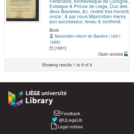
Ferdinand, Archevesque de Cologne,
Evesque & Prince de Liege, Duc des
deux Bavieres, &c. nostre tres-honoré
oncle ; & par nous Maximilien Henry
son successeur, reveu & confirmé.
Book
Maximilien-Henri de Bavière (1621-
1688)
[1651]
Open access
Showing results 1 to 9 of 9
Feedback
@ULiegeLib
Legal notices