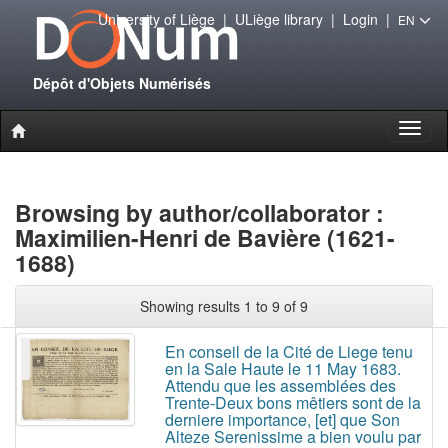
University of Liège
|
ULiège library
|
Login
|
EN
Dépôt d'Objets Numérisés
Toggl
naviga
Browsing by author/collaborator :
Maximilien-Henri de Bavière (1621-
1688)
Showing results 1 to 9 of 9
En conseil de la Cité de Liege tenu
en la Sale Haute le 11 May 1683.
Attendu que les assemblées des
Trente-Deux bons mêtiers sont de la
derniere importance, [et] que Son
Alteze Serenissime a bien voulu par