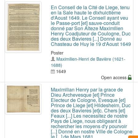
En Conseil de la Cité de Liege, tenu
en la Sale haute le dixhuictième
d'Aoust 1649. Le Conseil ayant veu
le Passe-port [et] sauve-conduit
donné par Son Alteze Maximilien
Henry Coadjuteur de Coulogne, Duc
des deux Bavieres [...] Donné au
Chasteau de Huy le 19 d'Aoust 1649
Poster
Maximilien-Henri de Bavière (1621-
1688)
1649
Open access
Maximilian Henry par la grace de
Dieu Archevesque [et] Prince
Electeur de Cologne, Evesque [et]
Prince de Liege [et] Hildesheim, Duc
des deux Bavieres [et]c. Chers [et]
Feaux [...] Les necessitez de nostre
Pays de Liege, nous obligeant à
rechercher les moyens d'y pourvoir
[...] Donné en nostre Ville de Cologne
le [...] de Mars 1681