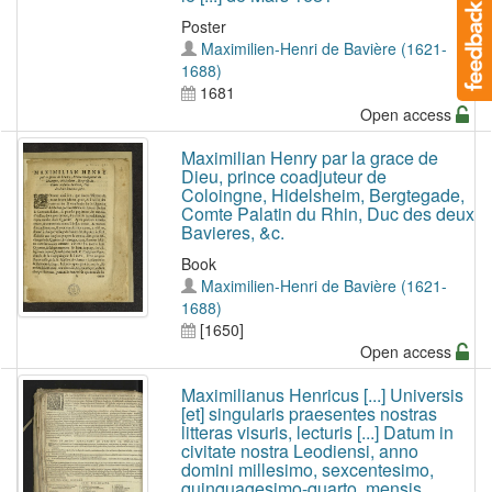
Poster
Maximilien-Henri de Bavière (1621-
1688)
1681
Open access
Maximilian Henry par la grace de
Dieu, prince coadjuteur de
Coloingne, Hidelsheim, Bergtegade,
Comte Palatin du Rhin, Duc des deux
Bavieres, &c.
Book
Maximilien-Henri de Bavière (1621-
1688)
[1650]
Open access
Maximilianus Henricus [...] Universis
[et] singularis praesentes nostras
litteras visuris, lecturis [...] Datum in
civitate nostra Leodiensi, anno
domini millesimo, sexcentesimo,
quinquagesimo-quarto, mensis