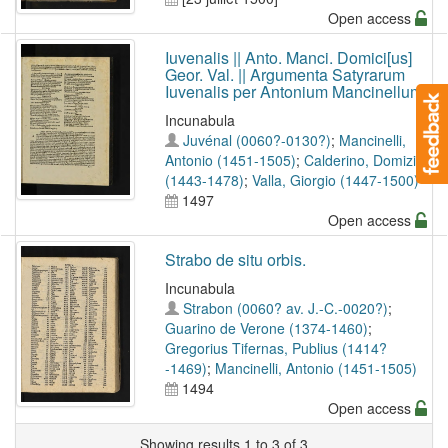
Open access
Iuvenalis || Anto. Manci. Domici[us]
Geor. Val. || Argumenta Satyrarum
Iuvenalis per Antonium Mancinellum.
Incunabula
Juvénal (0060?-0130?)
;
Mancinelli,
Antonio (1451-1505)
;
Calderino, Domizio
(1443-1478)
;
Valla, Giorgio (1447-1500)
1497
Open access
Strabo de situ orbis.
Incunabula
Strabon (0060? av. J.-C.-0020?)
;
Guarino de Verone (1374-1460)
;
Gregorius Tifernas, Publius (1414?
-1469)
;
Mancinelli, Antonio (1451-1505)
1494
Open access
Showing results 1 to 3 of 3