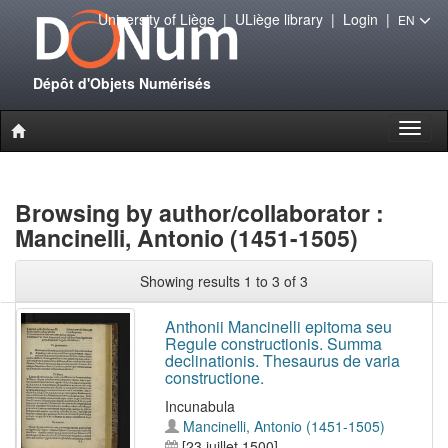
University of Liège
|
ULiège library
|
Login
|
EN
Dépôt d'Objets Numérisés
Toggl
naviga
Browsing by author/collaborator :
Mancinelli, Antonio (1451-1505)
Showing results 1 to 3 of 3
Anthonii Mancinelli epitoma seu
Regule constructionis. Summa
declinationis. Thesaurus de varia
constructione.
Incunabula
Mancinelli, Antonio (1451-1505)
[23 juillet 1500]